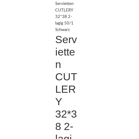
Servietten
CUTLERY
32*38 2-
lagig 50/1
Schwarz
Serv
iette
n
CUT
LER
Y
32*3
8 2-
lagi