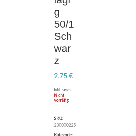
g
50/1
Sch
war
z
€
inkl. MWST
Nicht
vorrätig
SKU:
230000225
Kategorie: