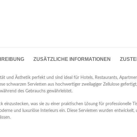
HREIBUNG
ZUSÄTZLICHE INFORMATIONEN
ZUSTE
ät und Ästhetik perfekt und sind ideal für Hotels, Restaurants, Apartm
diese schwarzen Servietten aus hochwertiger zweilagiger Zellulose geferti
t während des Gebrauchs gewährleistet.
eck einzustecken, was sie zu einer praktischen Lösung für professionelle 
oderne und luxuriöse Interieurs ein. Diese Servietten wurden entwickelt, 
ässen.