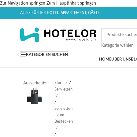
Zur Navigation springen
Zum Hauptinhalt springen
ALLES FÜR IHR HOTEL, APPARTEMENT, GÄSTE...
Kategorie wählen
KATEGORIEN SUCHEN
HOME
ÜBER UNS
BL
Start
/
Ausverkauft
Servietten
/
Servietten
- zum
Bestecken
/