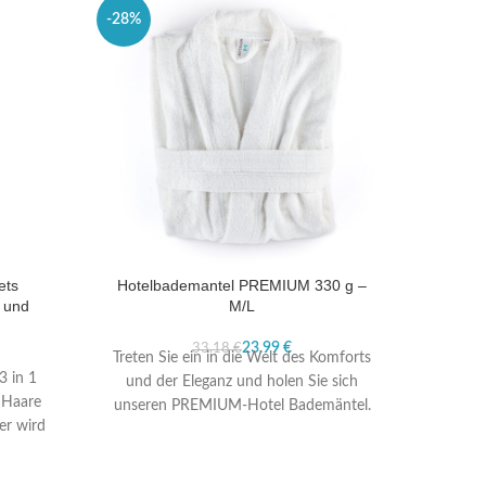
-28%
ets
Hotelbademantel PREMIUM 330 g –
 und
M/L
23.99
€
33.18
€
Treten Sie ein in die Welt des Komforts
3 in 1
und der Eleganz und holen Sie sich
 Haare
unseren PREMIUM-Hotel Bademäntel.
er wird
Gefertigt aus