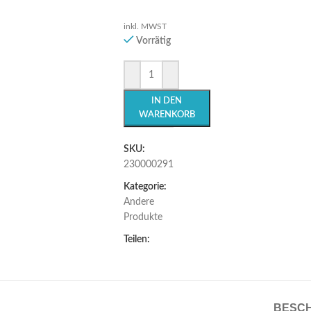
inkl. MWST
Vorrätig
IN DEN
WARENKORB
SKU:
230000291
Kategorie:
Andere
Produkte
Teilen:
BESC