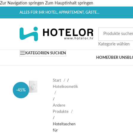
Zur Navigation springen
Zum Hauptinhalt springen
ALLES FÜR IHR HOTEL, APPARTEMENT, GÄSTE...
Kategorie wählen
KATEGORIEN SUCHEN
HOME
ÜBER UNS
BL
Start
/
Hotelkosmetik
-45%
/
Andere
Produkte
/
Hoteltaschen
für