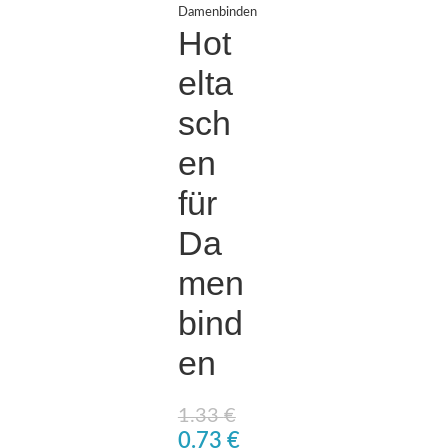
Damenbinden
Hot
elta
sch
en
für
Da
men
bind
en
1.33
€
0.73
€