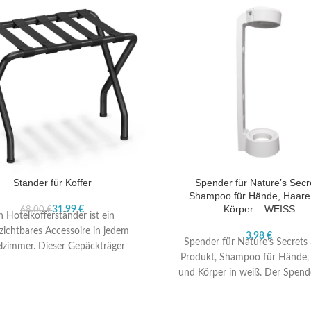
Ständer für Koffer
Spender für Nature’s Secr
Shampoo für Hände, Haare
Körper – WEISS
31.99
€
68.00
€
n Hotelkofferständer ist ein
zichtbares Accessoire in jedem
€
Spender für Nature’s Secrets 
lzimmer. Dieser Gepäckträger
Produkt, Shampoo für Hände,
e entwickelt, um den Gästen
und Körper in weiß. Der Spend
mfort und Organisation zu
mit