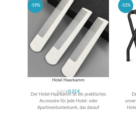
-19%
-53%
Hotel Haarkamm
0.22
€
0.27
€
Der Hotel-Haarkamm ist ein praktisches
Ei
Accessoire für jede Hotel- oder
unver
Apartmentunterkunft, das darauf
Hote
ausgelegt ist, den Gästen Komfort und
wurd
Funktionalität
Ko