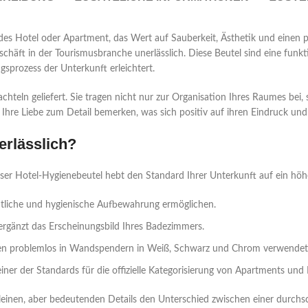
des Hotel oder Apartment, das Wert auf Sauberkeit, Ästhetik und einen 
schäft in der Tourismusbranche unerlässlich. Diese Beutel sind eine funk
sprozess der Unterkunft erleichtert.
teln geliefert. Sie tragen nicht nur zur Organisation Ihres Raumes bei,
hre Liebe zum Detail bemerken, was sich positiv auf ihren Eindruck und
erlässlich?
ser Hotel-Hygienebeutel hebt den Standard Ihrer Unterkunft auf ein höhe
entliche und hygienische Aufbewahrung ermöglichen.
ergänzt das Erscheinungsbild Ihres Badezimmers.
nen problemlos in Wandspendern in Weiß, Schwarz und Chrom verwendet
einer der Standards für die offizielle Kategorisierung von Apartments und 
inen, aber bedeutenden Details den Unterschied zwischen einer durchschn