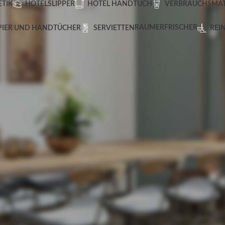
TIK
HOTELSLIPPER
HOTEL HANDTUCH
VERBRAUCHSMAT
RAUMERFRISCHER
PIER UND HANDTÜCHER
SERVIETTEN
REI